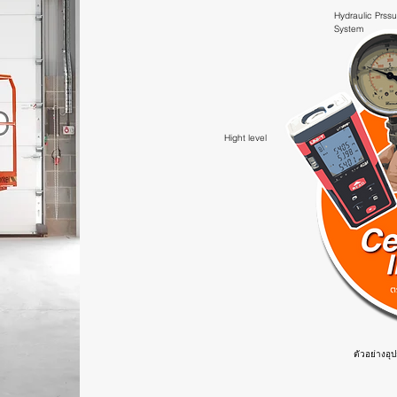
Hydraulic Prss
System
Hight level
ตัวอย่างอุ