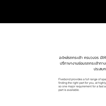
อะไหล่รถกระเช้า ครบวงจร มีใ
ปรึกาษางานซ่อมรถกระเช้าทางออ
ประสบก
Fivebond provides a full range of sp
finding the right part for you, at high
so one major requirement for a fast and
part is available.