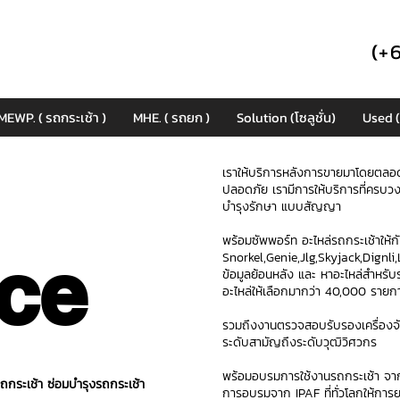
(+
MEWP. ( รถกระเช้า )
MHE. ( รถยก )
Solution (โซลูชั่น)
Used (
เราให้บริการหลังการขายมาโดยตลอด
ปลอดภัย เรามีการให้บริการที่ครบวง
บำรุงรักษา แบบสัญญา
พร้อมซัพพอร์ท อะไหล่รถกระเช้าให้กั
ce
Snorkel,Genie,Jlg,Skyjack,Dign
ข้อมูลย้อนหลัง และ หาอะไหล่สำหรับร
อะไหล่ให้เลือกมากว่า 40,000 ราย
รวมถึงงานตรวจสอบรับรองเครื่อง
ระดับสามัญถึงระดับวุฒิวิศวกร
พร้อมอบรมการใช้งานรถกระเช้า จา
กระเช้า ซ่อมบำรุงรถกระเช้า
การอบรมจาก IPAF ที่ทั่วโลกให้การ