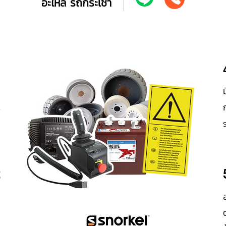
อะไหล่ รถกระเช้า
1
า
ร
2
ม
า