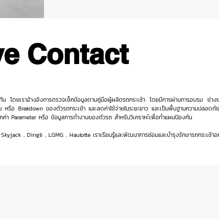
ve Contact
ป้องกัน โดยเราอ้างอิงการตรวจเช็คข้อมูลตามคู่มือผู้ผลิตรถกระเช้า โดยมีการผ่านการอบรม ช่า
สีย หรือ Brakdown ของตัวรถกระเช้า และลดค่าใช้จ่ายในระยะยาว และเป็นพื้นฐานความปลอดภั
ึกค่า Parameter หรือ ข้อมูลการทำงานของตัวรถ สำหรับวิเคราหะ์เพื่อทำแผนป้องกัน
Skyjack , Dingli , LGMG , Haulotte เราเรียนรู้และพัฒนาการซ่อมและบำรุงรักษารถกระเช้าอย